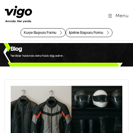
Menu
Kurye Başvuru Formu
İşletme Başvuru Formu
Blog
Yenilikler hakkında daha fazla bilgi edinin.